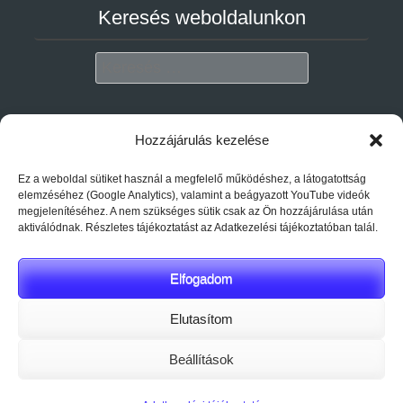
Keresés weboldalunkon
Search
Adatvédelem
Hozzájárulás kezelése
Ez a weboldal sütiket használ a megfelelő működéshez, a látogatottság
Adatkezelési tájékoztató megtekintése
elemzéséhez (Google Analytics), valamint a beágyazott YouTube videók
megjelenítéséhez. A nem szükséges sütik csak az Ön hozzájárulása után
Impresszum_Gyogyforras2000
aktiválódnak. Részletes tájékoztatást az Adatkezelési tájékoztatóban talál.
Elfogadom
Elutasítom
Beállítások
honlapkészítések