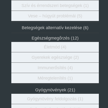
Szív és érrendszeri betegségek
(1)
Vese – húgyút problémái
(5)
Betegségek alternatív kezelése
(6)
Egészségmegőrzés
(12)
Életmód
(4)
Gyerekek egészsége
(2)
Immunerősítés
(4)
Méregtelenítés
(1)
Gyógynövények
(21)
Gyógynövény feldolgozás
(1)