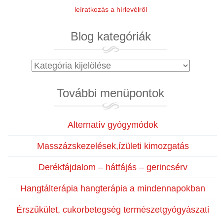
leíratkozás a hírlevélről
Blog kategóriák
Blog
kategóriák
További menüpontok
Alternatív gyógymódok
Masszázskezelések,ízületi kimozgatás
Derékfájdalom – hátfájás – gerincsérv
Hangtálterápia hangterápia a mindennapokban
Érszűkület, cukorbetegség természetgyógyászati