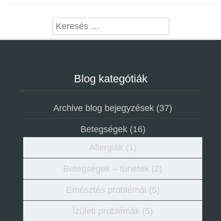
Search
Blog kategótiák
Archive blog bejegyzések
(37)
Betegségek
(16)
Allergiák
(1)
Betegségek – tünetek
(2)
Emésztés problémái
(5)
Ízületi problémák
(5)