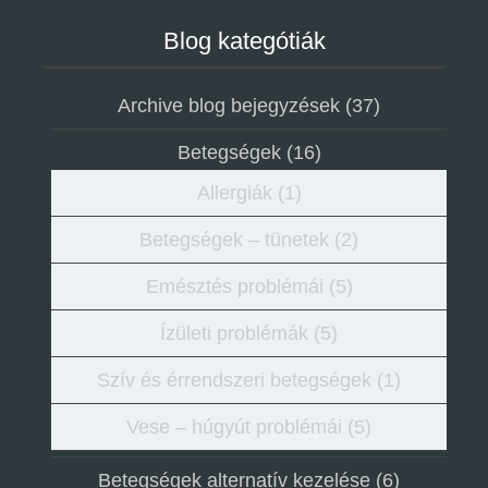
Blog kategótiák
Archive blog bejegyzések
(37)
Betegségek
(16)
Allergiák
(1)
Betegségek – tünetek
(2)
Emésztés problémái
(5)
Ízületi problémák
(5)
Szív és érrendszeri betegségek
(1)
Vese – húgyút problémái
(5)
Betegségek alternatív kezelése
(6)