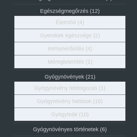
Egészségmegőrzés
(12)
Életmód
(4)
Gyerekek egészsége
(2)
Immunerősítés
(4)
Méregtelenítés
(1)
Gyógynövények
(21)
Gyógynövény feldolgozás
(1)
Gyógynövény hatások
(18)
Gyógyteák
(10)
Gyógynövényes történetek
(6)