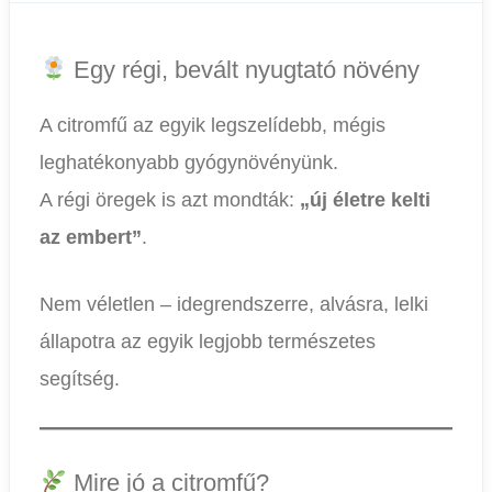
Egy régi, bevált nyugtató növény
A citromfű az egyik legszelídebb, mégis
leghatékonyabb gyógynövényünk.
A régi öregek is azt mondták:
„új életre kelti
az embert”
.
Nem véletlen – idegrendszerre, alvásra, lelki
állapotra az egyik legjobb természetes
segítség.
Mire jó a citromfű?