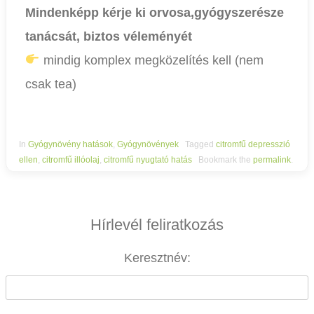
Mindenképp kérje ki orvosa,gyógyszerésze
tanácsát, biztos véleményét
mindig komplex megközelítés kell (nem
csak tea)
In
Gyógynövény hatások
,
Gyógynövények
Tagged
citromfű depresszió
ellen
,
citromfű illóolaj
,
citromfű nyugtató hatás
Bookmark the
permalink
.
Hírlevél feliratkozás
Keresztnév: