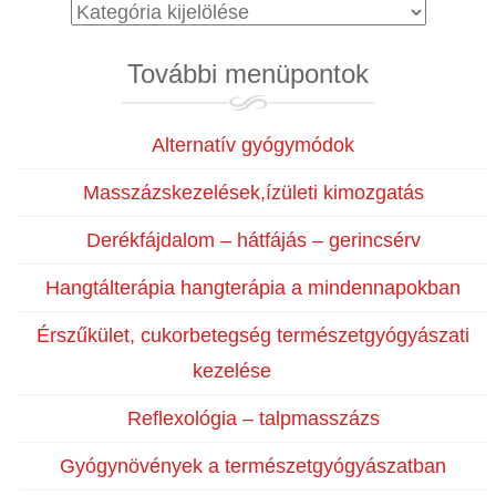
Blog
kategóriák
További menüpontok
Alternatív gyógymódok
Masszázskezelések,ízületi kimozgatás
Derékfájdalom – hátfájás – gerincsérv
Hangtálterápia hangterápia a mindennapokban
Érszűkület, cukorbetegség természetgyógyászati
kezelése
Reflexológia – talpmasszázs
Gyógynövények a természetgyógyászatban