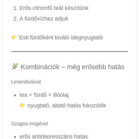
Erős citromfű teát készítünk
A fürdővízhez adjuk
Esti fürdőként kiváló idegnyugtató
Kombinációk – még erősebb hatás
Levendulával
tea + fürdő + illóolaj
nyugtató, altató hatás fokozódik
Szagos mügével
erős antidepresszáns hatás