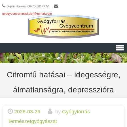
Bejelentkezés: 06-70-381-8851
gyogycentrummiskolc(@)gmail.com
Skip to content
Citromfű hatásai – idegességre,
álmatlanságra, depresszióra
2026-03-26
by
Gyógyforrás
Természetgyógyászat