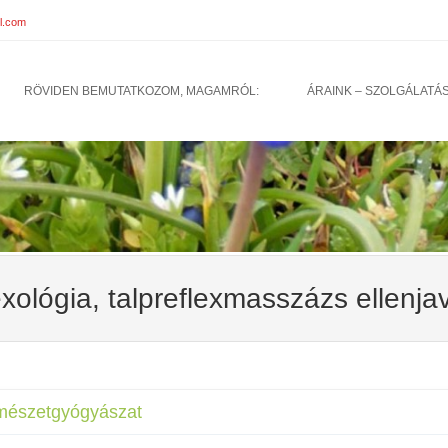
l.com
u
TO CONTENT
RÖVIDEN BEMUTATKOZOM, MAGAMRÓL:
ÁRAINK – SZOLGÁLATÁ
exológia, talpreflexmasszázs ellenjav
mészetgyógyászat