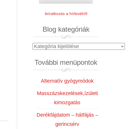
leíratkozás a hírlevélről
Blog kategóriák
Blog
kategóriák
További menüpontok
Alternatív gyógymódok
Masszázskezelések,ízületi
kimozgatás
Derékfájdalom – hátfájás –
gerincsérv