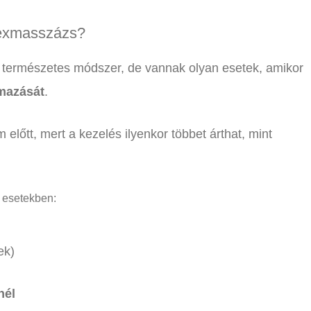
lexmasszázs?
természetes módszer, de vannak olyan esetek, amikor
lmazását
.
előtt, mert a kezelés ilyenkor többet árthat, mint
 esetekben:
ek)
nél