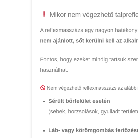
Mikor nem végezhető talpref
A reflexmasszázs egy nagyon hatékony 
nem ajánlott, sőt kerülni kell az alka
Fontos, hogy ezeket mindig tartsuk szem 
használhat.
Nem végezhető reflexmasszázs az alábbi
Sérült bőrfelület esetén
(sebek, horzsolások, gyulladt terület
Láb- vagy körömgombás fertőzés