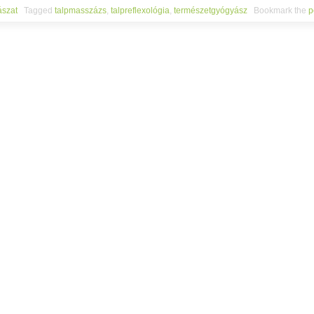
ászat
Tagged
talpmasszázs
,
talpreflexológia
,
természetgyógyász
Bookmark the
p