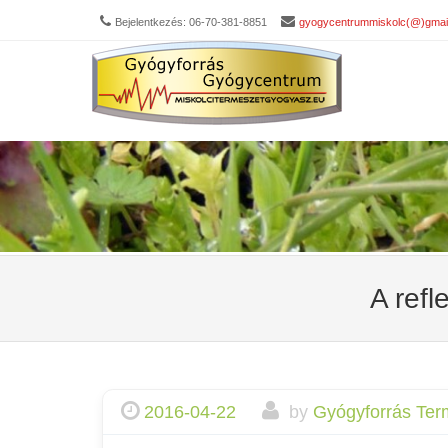
Bejelentkezés: 06-70-381-8851
gyogycentrummiskolc(@)gmai
Men
SKIP 
A refl
2016-04-22
by
Gyógyforrás Ter