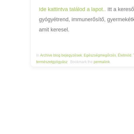
Ide kattintva találod a lapot..
Itt a keres
gyógyétrend, immunerősítő, gyermekétke
amit keresel.
In
Archive blog bejegyzések
,
Egészségmegőrzés
,
Életmód
,
természetgyógyász
Bookmark the
permalink
.