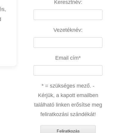
Keresztnév:
és,
d
Vezetéknév:
Email cím
*
* = szükséges mező. -
Kérjük, a kapott emailben
található linken erősítse meg
feliratkozási szándékát!