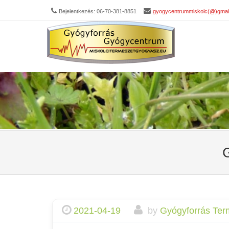
Bejelentkezés: 06-70-381-8851
gyogycentrummiskolc(@)gmai
Men
SKIP 
2021-04-19
by
Gyógyforrás Ter