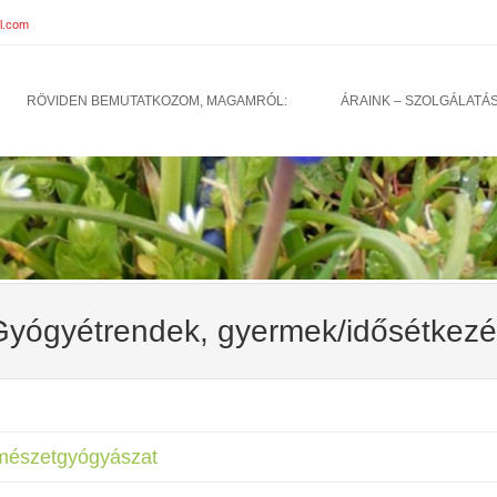
l.com
u
TO CONTENT
RÖVIDEN BEMUTATKOZOM, MAGAMRÓL:
ÁRAINK – SZOLGÁLATÁ
Gyógyétrendek, gyermek/idősétkezé
mészetgyógyászat