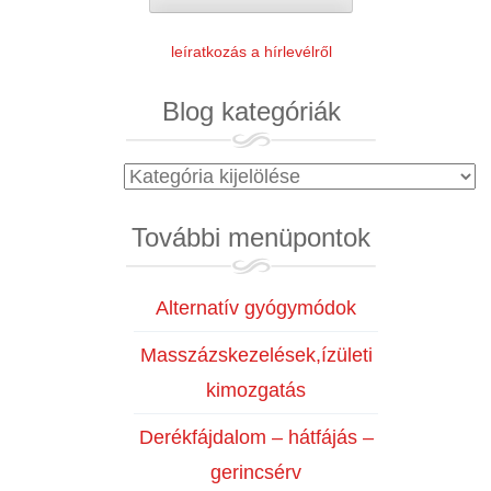
leíratkozás a hírlevélről
Blog kategóriák
Blog
kategóriák
További menüpontok
Alternatív gyógymódok
Masszázskezelések,ízületi
kimozgatás
Derékfájdalom – hátfájás –
gerincsérv