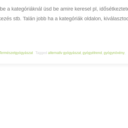
őbe a kategóriáknál üsd be amire keresel pl, idősétkeztet
zés stb. Talán jobb ha a kategóriák oldalon, kiválaszto
Természetgyógyászat
Tagged
alternatív gyógyászat
,
gyógyétrend
,
gyógynövény
,