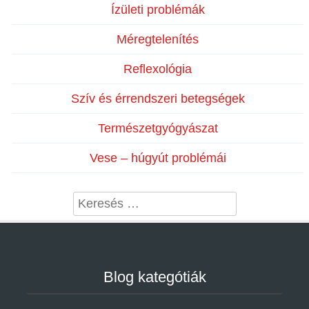
Ízületi problémák
Méregtelenítés
Reflexológia
Szív és érrendszeri betegségek
Természetgyógyászat
Vese – húgyút problémái
Search
Blog kategótiák