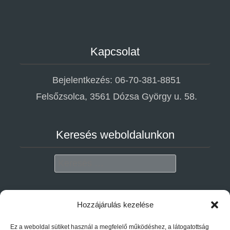
Kapcsolat
Bejelentkezés: 06-70-381-8851
Felsőzsolca, 3561 Dózsa György u. 58.
Keresés weboldalunkon
Search
Adatvédelem
Hozzájárulás kezelése
Ez a weboldal sütiket használ a megfelelő működéshez, a látogatottság
Adatkezelési tájékoztató megtekintése