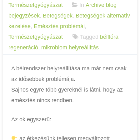
Természetgyógyászat
In
Archive blog
bejegyzések
,
Betegségek
,
Betegségek alternatív
kezelése
,
Emésztés problémái
,
Természetgyógyászat
Tagged
bélflóra
regeneráció
,
mikrobiom helyreállítás
A bélrendszer helyreállítása ma már nem csak
az idősebbek problémája.
Sajnos egyre több gyereknél is látni, hogy az
emésztés nincs rendben.
Az ok egyszerű:
az étkezésünk teljesen megváltozott