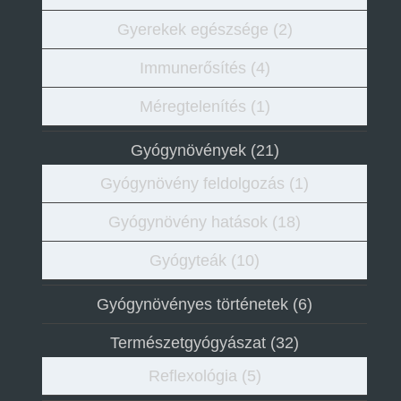
Gyerekek egészsége
(2)
Immunerősítés
(4)
Méregtelenítés
(1)
Gyógynövények
(21)
Gyógynövény feldolgozás
(1)
Gyógynövény hatások
(18)
Gyógyteák
(10)
Gyógynövényes történetek
(6)
Természetgyógyászat
(32)
Reflexológia
(5)