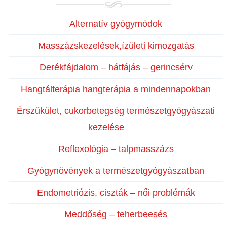
Alternatív gyógymódok
Masszázskezelések,ízületi kimozgatás
Derékfájdalom – hátfájás – gerincsérv
Hangtálterápia hangterápia a mindennapokban
Érszűkület, cukorbetegség természetgyógyászati
kezelése
Reflexológia – talpmasszázs
Gyógynövények a természetgyógyászatban
Endometriózis, ciszták – női problémák
Meddőség – teherbeesés