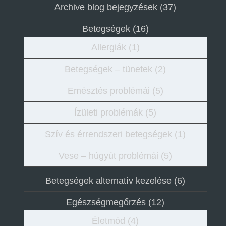
Archive blog bejegyzések
(37)
Betegségek
(16)
Allergiák
(1)
Betegségek – tünetek
(2)
Emésztés problémái
(5)
Ízületi problémák
(5)
Szív és érrendszeri betegségek
(1)
Vese – húgyút problémái
(5)
Betegségek alternatív kezelése
(6)
Egészségmegőrzés
(12)
Életmód
(4)