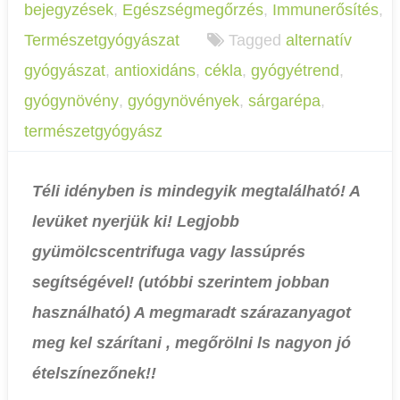
bejegyzések
,
Egészségmegőrzés
,
Immunerősítés
,
Természetgyógyászat
Tagged
alternatív
gyógyászat
,
antioxidáns
,
cékla
,
gyógyétrend
,
gyógynövény
,
gyógynövények
,
sárgarépa
,
természetgyógyász
Téli idényben is mindegyik megtalálható! A
levüket nyerjük ki! Legjobb
gyümölcscentrifuga vagy lassúprés
segítségével! (utóbbi szerintem jobban
használható) A megmaradt szárazanyagot
meg kel szárítani , megőrölni ls nagyon jó
ételszínezőnek!!