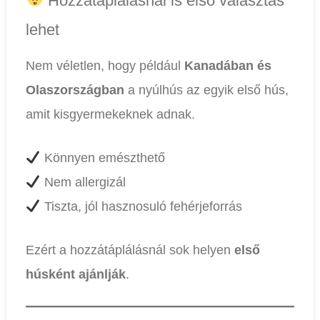
Hozzátáplálásnál is első választás
lehet
Nem véletlen, hogy például
Kanadában és
Olaszországban
a nyúlhús az egyik első hús,
amit kisgyermekeknek adnak.
Könnyen emészthető
Nem allergizál
Tiszta, jól hasznosuló fehérjeforrás
Ezért a hozzátáplálásnál sok helyen
első
húsként ajánlják
.