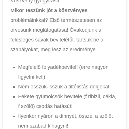
Köszvény gyógyítása
Mikor teszünk jót a köszvényes
problémáinkkal? Első természetesen az
orvosunk meglátogatása! Óvakodjunk a
felesleges savak bevitelétől, tartsuk be a
szabályokat, meg lesz az eredménye.
Megfelelő folyadékbevitel! (erre nagyon
figyelni kell)
Nem esszük-isszuk a tiltólistás dolgokat
Fekete gyümölcsök bevitele (f ribizli, cékla,
f szőlő) csodás hatású!!
Ilyenkor nyáron a dinnyét, ősszel a szőlőt
nem szabad kihagyni!