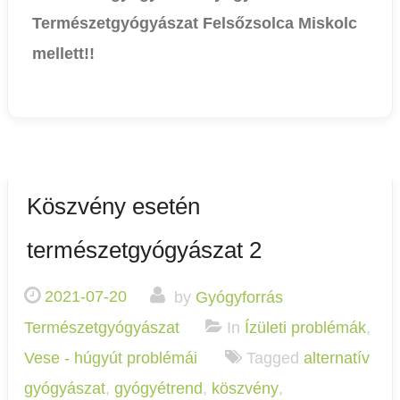
Természetgyógyászat Felsőzsolca Miskolc
mellett!!
Köszvény esetén
természetgyógyászat 2
2021-07-20
by
Gyógyforrás
Természetgyógyászat
In
Ízületi problémák
,
Vese - húgyút problémái
Tagged
alternatív
gyógyászat
,
gyógyétrend
,
köszvény
,