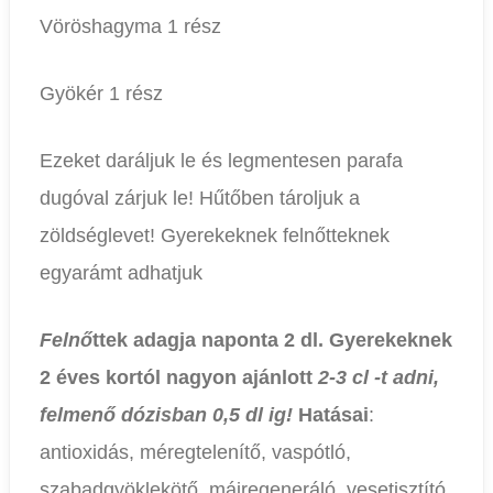
Vöröshagyma 1 rész
Gyökér 1 rész
Ezeket daráljuk le és legmentesen parafa
dugóval zárjuk le! Hűtőben tároljuk a
zöldséglevet! Gyerekeknek felnőtteknek
egyarámt adhatjuk
Felnő
ttek adagja naponta 2 dl. Gyerekeknek
2 éves kortól nagyon ajánlott
2-3 cl -t adni,
felmenő dózisban 0,5 dl ig!
Hatásai
:
antioxidás, méregtelenítő, vaspótló,
szabadgyöklekötő, májregeneráló, vesetisztító,