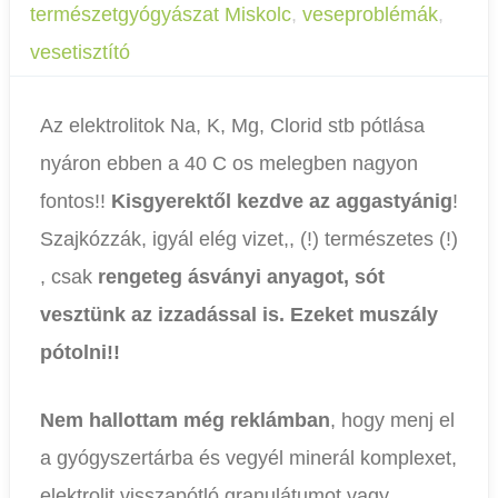
természetgyógyászat Miskolc
,
veseproblémák
,
vesetisztító
Az elektrolitok Na, K, Mg, Clorid stb pótlása
nyáron ebben a 40 C os melegben nagyon
fontos!!
Kisgyerektől kezdve az aggastyánig
!
Szajkózzák, igyál elég vizet,, (!) természetes (!)
, csak
rengeteg ásványi anyagot, sót
vesztünk az izzadással is. Ezeket muszály
pótolni!!
Nem hallottam még reklámban
, hogy menj el
a gyógyszertárba és vegyél minerál komplexet,
elektrolit visszapótló granulátumot vagy