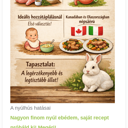
A nyúlhús hatásai
Nagyon finom nyúl ebédem, saját recept
próbáld ki! Megéri!