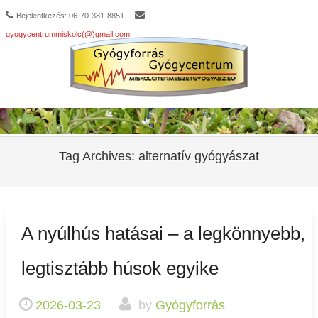
Bejelentkezés: 06-70-381-8851
gyogycentrummiskolc(@)gmail.com
Tag Archives:
alternatív gyógyászat
A nyúlhús hatásai – a legkönnyebb,
legtisztább húsok egyike
2026-03-23
by
Gyógyforrás