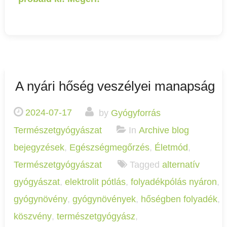
A nyári hőség veszélyei manapság
2024-07-17
by
Gyógyforrás
Természetgyógyászat
In
Archive blog
bejegyzések
,
Egészségmegőrzés
,
Életmód
,
Természetgyógyászat
Tagged
alternatív
gyógyászat
,
elektrolit pótlás
,
folyadékpólás nyáron
,
gyógynövény
,
gyógynövények
,
hőségben folyadék
,
köszvény
,
természetgyógyász
,