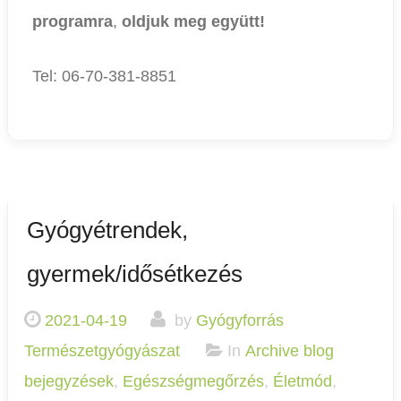
programra
,
oldjuk meg együtt!
Tel: 06-70-381-8851
Gyógyétrendek,
gyermek/idősétkezés
2021-04-19
by
Gyógyforrás
Természetgyógyászat
In
Archive blog
bejegyzések
,
Egészségmegőrzés
,
Életmód
,