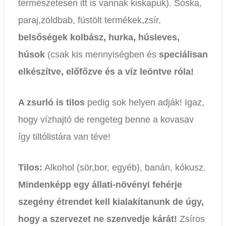
természetesen itt is vannak kiskapuk). Sóska,
paraj,zöldbab, füstölt termékek,zsír,
belsőségek kolbász, hurka, húsleves,
húsok
(csak kis mennyiségben és
speciálisan
elkészítve, előfőzve és a víz leöntve róla!
A zsurló is tilos
pedig sok helyen adják! Igaz,
hogy vízhajtó de rengeteg benne a kovasav
így tiltólistára van téve!
Tilos:
Alkohol (sör,bor, egyéb), banán, kókusz.
Mindenképp egy állati-növényi fehérje
szegény étrendet kell kialakítanunk de úgy,
hogy a szervezet ne szenvedje kárát!
Zsíros