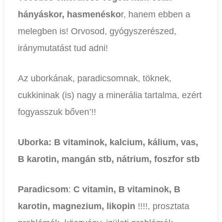
hányáskor, hasmenésko
r, hanem ebben a
melegben is! Orvosod, gyógyszerészed,
iránymutatást tud adni!
Az uborkának, paradicsomnak, töknek,
cukkininak (is) nagy a minerália tartalma, ezért
fogyasszuk bőven’!!
Uborka:
B vitaminok, kalcium, kálium, vas,
B karotin, mangán stb, nátrium, foszfor stb
Paradicsom
:
C vitamin, B vitaminok, B
karotin, magnezium, likopin
!!!!, prosztata