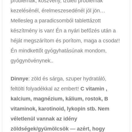
problémák, köszvény, izületi problémák
kezelésénél, érelmeszesedénél jól jön…
Mellesleg a paradicsomból tablettázott
készítmény is van! Én a nyári befőzés után a
héját megszárítom és porítom, maga a csoda!!
Én mindkettőt gyógyhatásúnak mondom,
gyógynövénynek..
Dinnye
: zöld és sárga, szuper hydratáló,
feltölti folyadékkal az embert!
C vitamin ,
kalcium, magnézium, kálium, rostok, B
vitaminok, karotinoid, lykopin stb. Nem
véletlenül vannak az idény
zöldségek/gyümölcsök — azért, hogy