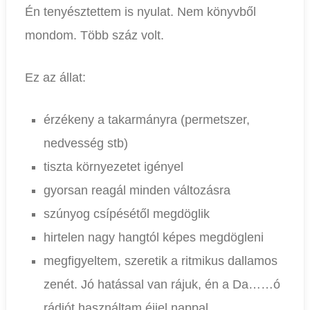
Én tenyésztettem is nyulat. Nem könyvből
mondom. Több száz volt.
Ez az állat:
érzékeny a takarmányra (permetszer,
nedvesség stb)
tiszta környezetet igényel
gyorsan reagál minden változásra
szúnyog csípésétől megdöglik
hirtelen nagy hangtól képes megdögleni
megfigyeltem, szeretik a ritmikus dallamos
zenét. Jó hatással van rájuk, én a Da……ó
rádiót használtam éjjel nappal