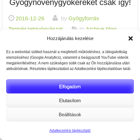
Gyógynövénygyökereket csak így!
2016-12-26
by
Gyógyforrás
Természetgyógyászat
In
Archive blog
Hozzájárulás kezelése
bejegyzések
,
Gyógynövény feldolgozás
,
Természetgyógyászat
Tagged
alternatív
Ez a weboldal sütiket használ a megfelelő működéshez, a látogatottság
elemzéséhez (Google Analytics), valamint a beágyazott YouTube videók
gyógyászat
,
gyógynövények
,
megjelenítéséhez. A nem szükséges sütik csak az Ön hozzájárulása után
aktiválódnak. Részletes tájékoztatást az Adatkezelési tájékoztatóban talál.
természetgyógyász
Elfogadom
Gyökerekből tea, természetgyógyász szemmel.A
Elutasítom
gyógyövények gyökerét őszvégén télen szedjük mivel a
gyógynövényeknél is megkezdődik a raktározás időszaka.
Beállítások
Macskagyökér, gyermekláncfűgyökér, csalángyökér, (stb)
Adatkezelési tájékoztató
ebben az időszakban már a hatóanyagokat,