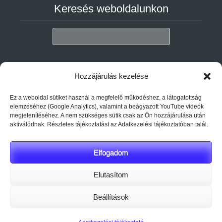
Keresés weboldalunkon
Search
Adatvédelem
Hozzájárulás kezelése
Ez a weboldal sütiket használ a megfelelő működéshez, a látogatottság
Adatkezelési tájékoztató megtekintése
elemzéséhez (Google Analytics), valamint a beágyazott YouTube videók
megjelenítéséhez. A nem szükséges sütik csak az Ön hozzájárulása után
Impresszum_Gyogyforras2000
aktiválódnak. Részletes tájékoztatást az Adatkezelési tájékoztatóban talál.
Elfogadom
Elutasítom
Beállítások
honlapkészítések