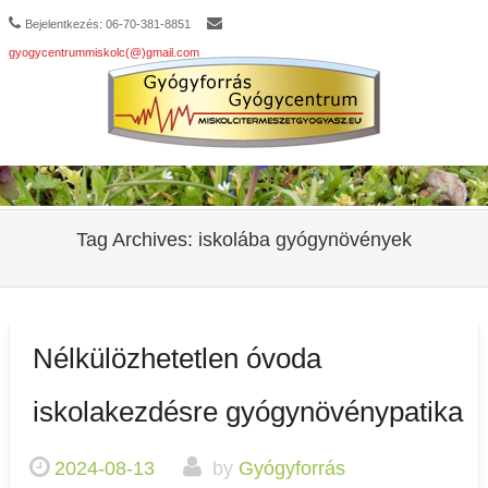
Bejelentkezés: 06-70-381-8851
gyogycentrummiskolc(@)gmail.com
Tag Archives:
iskolába gyógynövények
Nélkülözhetetlen óvoda
iskolakezdésre gyógynövénypatika
2024-08-13
by
Gyógyforrás