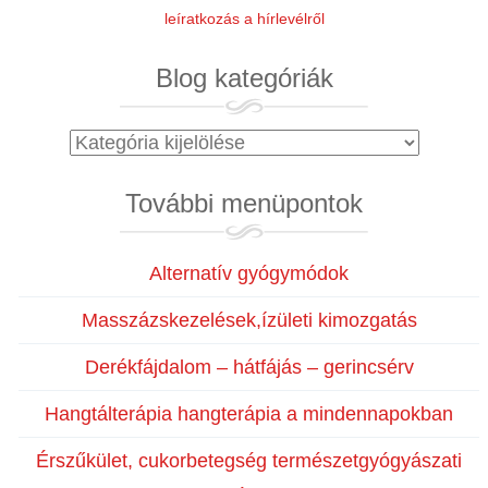
leíratkozás a hírlevélről
Blog kategóriák
Blog
kategóriák
További menüpontok
Alternatív gyógymódok
Masszázskezelések,ízületi kimozgatás
Derékfájdalom – hátfájás – gerincsérv
Hangtálterápia hangterápia a mindennapokban
Érszűkület, cukorbetegség természetgyógyászati