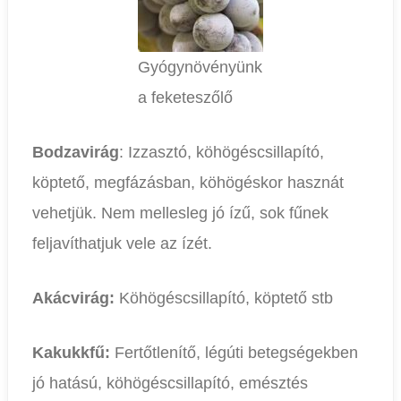
Gyógynövényünk
a feketeszőlő
Bodzavirág
: Izzasztó, köhögéscsillapító,
köptető, megfázásban, köhögéskor hasznát
vehetjük. Nem mellesleg jó ízű, sok fűnek
feljavíthatjuk vele az ízét.
Akácvirág:
Köhögéscsillapító, köptető stb
Kakukkfű:
Fertőtlenítő, légúti betegségekben
jó hatású, köhögéscsillapító, emésztés