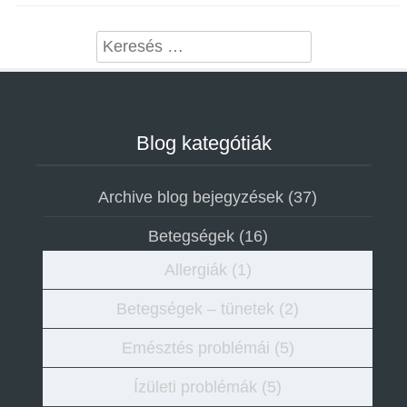
Search
Blog kategótiák
Archive blog bejegyzések
(37)
Betegségek
(16)
Allergiák
(1)
Betegségek – tünetek
(2)
Emésztés problémái
(5)
Ízületi problémák
(5)