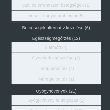
Szív és érrendszeri betegségek
(1)
Vese – húgyút problémái
(5)
Betegségek alternatív kezelése
(6)
Egészségmegőrzés
(12)
Életmód
(4)
Gyerekek egészsége
(2)
Immunerősítés
(4)
Méregtelenítés
(1)
Gyógynövények
(21)
Gyógynövény feldolgozás
(1)