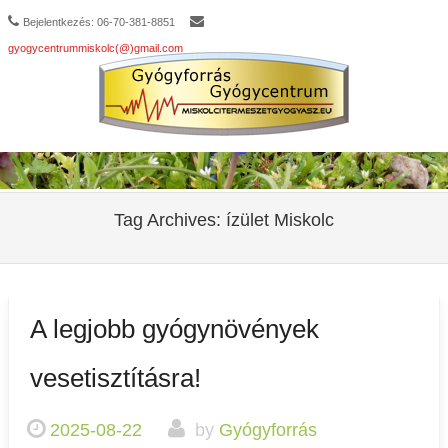
Bejelentkezés: 06-70-381-8851
gyogycentrummiskolc(@)gmail.com
Tag Archives:
ízület Miskolc
A legjobb gyógynövények
vesetisztításra!
2025-08-22
by
Gyógyforrás