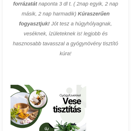
forrázatát
naponta 3 dl t. ( 2nap egyik, 2 nap
másik, 2 nap harmadik)
Kúraszerűen
fogyasztjuk!
Jót tesz a húgyhólyagnak,
veséknek, ízületeknek is! legjobb és
hasznosabb tavasszal a gyógynövény tisztító
kúra!