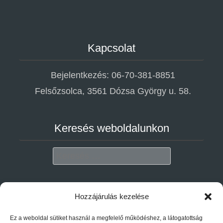
Kapcsolat
Bejelentkezés: 06-70-381-8851
Felsőzsolca, 3561 Dózsa György u. 58.
Keresés weboldalunkon
Search
Adatvédelem
Hozzájárulás kezelése
Ez a weboldal sütiket használ a megfelelő működéshez, a látogatottság
Adatkezelési tájékoztató megtekintése