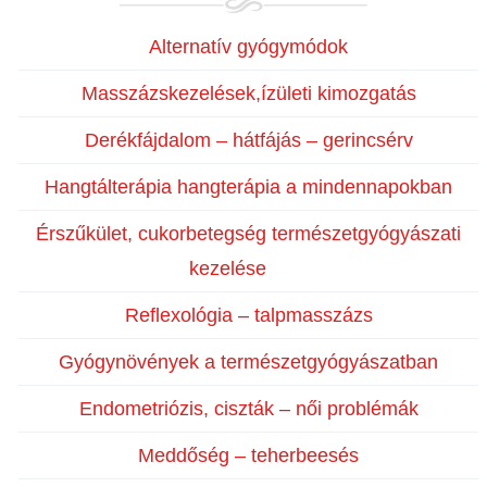
Alternatív gyógymódok
Masszázskezelések,ízületi kimozgatás
Derékfájdalom – hátfájás – gerincsérv
Hangtálterápia hangterápia a mindennapokban
Érszűkület, cukorbetegség természetgyógyászati
kezelése
Reflexológia – talpmasszázs
Gyógynövények a természetgyógyászatban
Endometriózis, ciszták – női problémák
Meddőség – teherbeesés