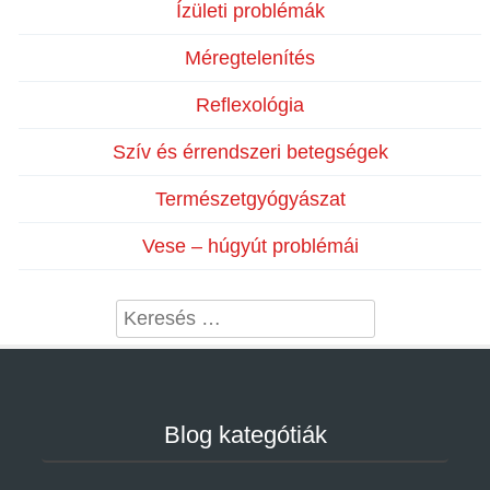
Ízületi problémák
Méregtelenítés
Reflexológia
Szív és érrendszeri betegségek
Természetgyógyászat
Vese – húgyút problémái
Search
Blog kategótiák