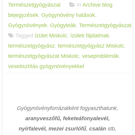
Természetgyógyászat
In
Archive blog
bejegyzések
,
Gyógynövény hatások
,
Gyógynövények
,
Gyógyteák
,
Természetgyógyászat
Tagged
ízület Miskolc
,
ízületi fájdalmak
,
természetgyógyász
,
természetgyógyász Miskolc
,
természetgyógyászat Miskolc
,
veseproblémák
,
vesetisztítás gyógynövényekkel
Gyógynövényforrázatként fogyaszthatunk,
aranyveszőfű, feketeáfonyalevél,
nyírfalevél, mezei zsurlófű
,
csalán
stb,