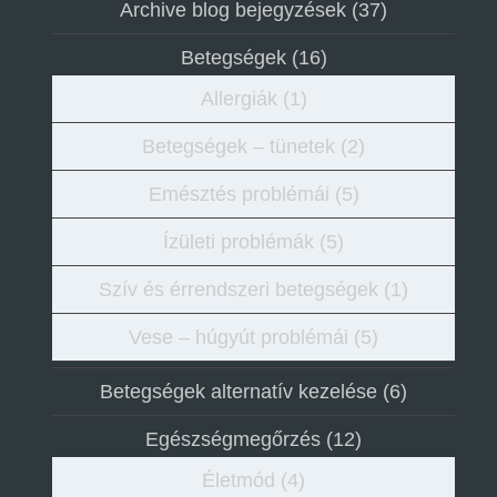
Archive blog bejegyzések
(37)
Betegségek
(16)
Allergiák
(1)
Betegségek – tünetek
(2)
Emésztés problémái
(5)
Ízületi problémák
(5)
Szív és érrendszeri betegségek
(1)
Vese – húgyút problémái
(5)
Betegségek alternatív kezelése
(6)
Egészségmegőrzés
(12)
Életmód
(4)