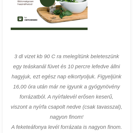
3 dl vizet kb 90 C ra melegítünk beleteszünk
egy teáskanál füvet és 10 percre lefedve állni
hagyjuk, ezt egész nap elkortyoljuk. Figyeljünk
16,00 óra után már ne igyunk a gyógynövény
forrázatból. A nyírfalevél erősen keserű,
viszont a nyírfa csapolt nedve (csak tavasszal),
nagyon finom!
A feketeáfonya levél forrázata is nagyon finom.