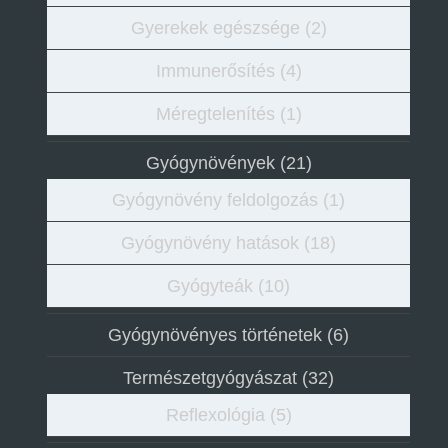
Gyerekek egészsége
(2)
Immunerősítés
(4)
Méregtelenítés
(1)
Gyógynövények
(21)
Gyógynövény feldolgozás
(1)
Gyógynövény hatások
(18)
Gyógyteák
(10)
Gyógynövényes történetek
(6)
Természetgyógyászat
(32)
Reflexológia
(5)