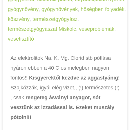
gyógynövény
,
gyógynövények
,
hőségben folyadék
,
köszvény
,
természetgyógyász
,
természetgyógyászat Miskolc
,
veseproblémák
,
vesetisztító
Az elektrolitok Na, K, Mg, Clorid stb pótlása
nyáron ebben a 40 C os melegben nagyon
fontos!!
Kisgyerektől kezdve az aggastyánig
!
Szajkózzák, igyál elég vizet,, (!) természetes (!)
, csak
rengeteg ásványi anyagot, sót
vesztünk az izzadással is. Ezeket muszály
pótolni!!