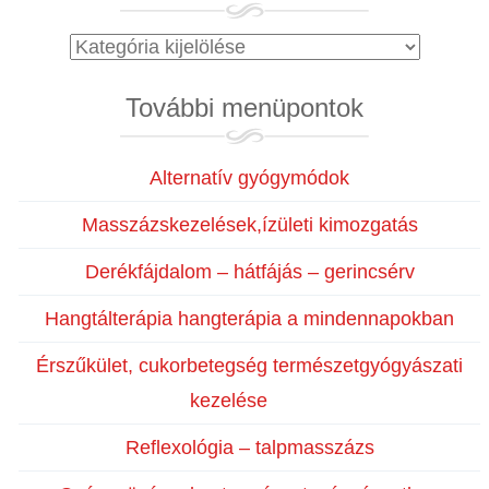
Blog
kategóriák
További menüpontok
Alternatív gyógymódok
Masszázskezelések,ízületi kimozgatás
Derékfájdalom – hátfájás – gerincsérv
Hangtálterápia hangterápia a mindennapokban
Érszűkület, cukorbetegség természetgyógyászati
kezelése
Reflexológia – talpmasszázs