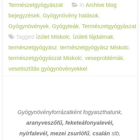
Természetgyógyászat
In
Archive blog
bejegyzések
,
Gyógynövény hatások
,
Gyógynövények
,
Gyógyteák
,
Természetgyógyászat
Tagged
ízület Miskolc
,
ízületi fájdalmak
,
természetgyógyász
,
természetgyógyász Miskolc
,
természetgyógyászat Miskolc
,
veseproblémák
,
vesetisztítás gyógynövényekkel
Gyógynövényforrázatként fogyaszthatunk,
aranyveszőfű, feketeáfonyalevél,
nyírfalevél, mezei zsurlófű
,
csalán
stb,