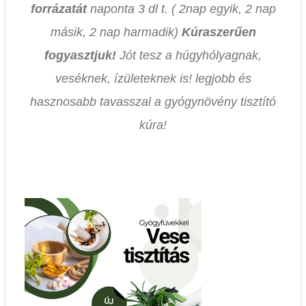
forrázatát
naponta 3 dl t. ( 2nap egyik, 2 nap
másik, 2 nap harmadik)
Kúraszerűen
fogyasztjuk!
Jót tesz a húgyhólyagnak,
veséknek, ízületeknek is! legjobb és
hasznosabb tavasszal a gyógynövény tisztító
kúra!