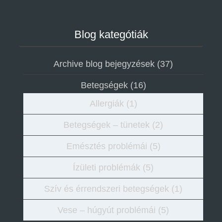
Blog kategótiák
Archive blog bejegyzések
(37)
Betegségek
(16)
Allergiák
(1)
Betegségek – tünetek
(2)
Emésztés problémái
(5)
Ízületi problémák
(5)
Szív és érrendszeri betegségek
(1)
Vese – húgyút problémái
(5)