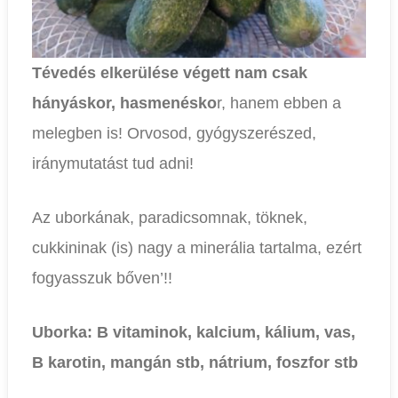
Tévedés elkerülése végett nam csak
hányáskor, hasmenésko
r, hanem ebben a
melegben is! Orvosod, gyógyszerészed,
iránymutatást tud adni!
Az uborkának, paradicsomnak, töknek,
cukkininak (is) nagy a minerália tartalma, ezért
fogyasszuk bőven’!!
Uborka:
B vitaminok, kalcium, kálium, vas,
B karotin, mangán stb, nátrium, foszfor stb