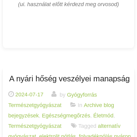
(ui. használat előtt kérdezd meg orvosod)
A nyári hőség veszélyei manapság
2024-07-17
by
Gyógyforrás
Természetgyógyászat
In
Archive blog
bejegyzések
,
Egészségmegőrzés
,
Életmód
,
Természetgyógyászat
Tagged
alternatív
gyógyászat
,
elektrolit pótlás
,
folyadékpólás nyáron
,