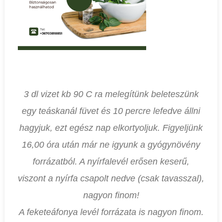
3 dl vizet kb 90 C ra melegítünk beleteszünk
egy teáskanál füvet és 10 percre lefedve állni
hagyjuk, ezt egész nap elkortyoljuk. Figyeljünk
16,00 óra után már ne igyunk a gyógynövény
forrázatból. A nyírfalevél erősen keserű,
viszont a nyírfa csapolt nedve (csak tavasszal),
nagyon finom!
A feketeáfonya levél forrázata is nagyon finom.