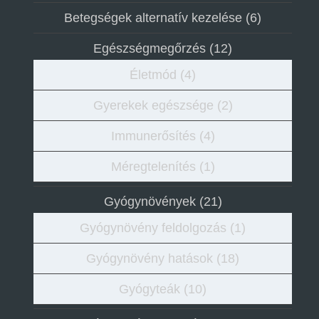
Betegségek alternatív kezelése
(6)
Egészségmegőrzés
(12)
Életmód
(4)
Gyerekek egészsége
(2)
Immunerősítés
(4)
Méregtelenítés
(1)
Gyógynövények
(21)
Gyógynövény feldolgozás
(1)
Gyógynövény hatások
(18)
Gyógyteák
(10)