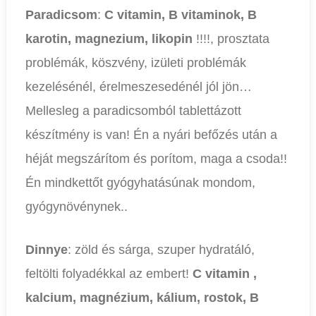
Paradicsom
:
C vitamin, B vitaminok, B
karotin, magnezium, likopin
!!!!, prosztata
problémák, köszvény, izületi problémák
kezelésénél, érelmeszesedénél jól jön…
Mellesleg a paradicsomból tablettázott
készítmény is van! Én a nyári befőzés után a
héját megszárítom és porítom, maga a csoda!!
Én mindkettőt gyógyhatásúnak mondom,
gyógynövénynek..
Dinnye
: zöld és sárga, szuper hydratáló,
feltölti folyadékkal az embert!
C vitamin ,
kalcium, magnézium, kálium, rostok, B