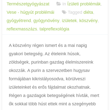
Természetgyógyászat
In
Ízületi problémák
,
Vese - húgyút problémái
Tagged
diéta
,
gyógyétrend
,
gyógynövény
,
izületek
,
köszvény
,
reflexmasszázs
,
talpreflexológia
A köszvény régen ismert és a mai napig
gyakori betegség. Az ételeink húsok,
zöldségek, purinban gazdag élelmiszereink
okozzák. A purin a szervezetben hugysav
formájában kikristályosodva, körülveszi
izületeinket és erős fájdalmat okozhatnak.
Régen a gazdagok betegségének hívták, mert
ők sokkal több húst ettek mint a szegényebb