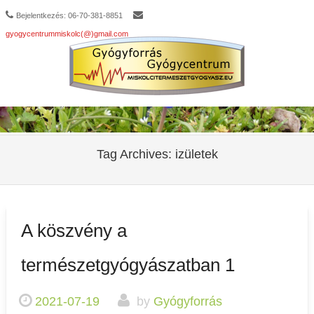
Bejelentkezés: 06-70-381-8851
gyogycentrummiskolc(@)gmail.com
Tag Archives:
izületek
A köszvény a
természetgyógyászatban 1
2021-07-19
by
Gyógyforrás