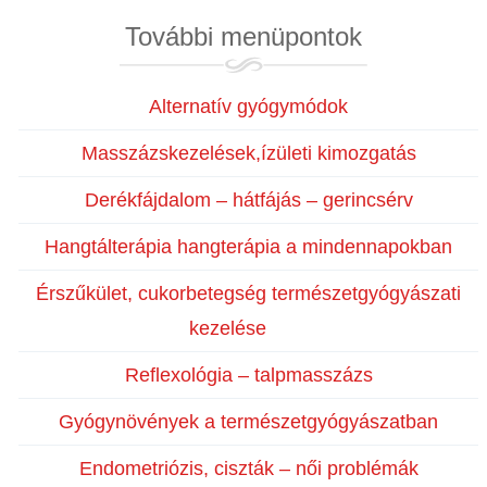
kategóriák
További menüpontok
Alternatív gyógymódok
Masszázskezelések,ízületi kimozgatás
Derékfájdalom – hátfájás – gerincsérv
Hangtálterápia hangterápia a mindennapokban
Érszűkület, cukorbetegség természetgyógyászati
kezelése
Reflexológia – talpmasszázs
Gyógynövények a természetgyógyászatban
Endometriózis, ciszták – női problémák