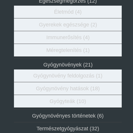
Egészségmegőrzés
(12)
Életmód
(4)
Gyerekek egészsége
(2)
Immunerősítés
(4)
Méregtelenítés
(1)
Gyógynövények
(21)
Gyógynövény feldolgozás
(1)
Gyógynövény hatások
(18)
Gyógyteák
(10)
Gyógynövényes történetek
(6)
Természetgyógyászat
(32)