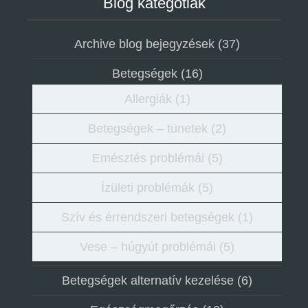
Blog kategótiák
Archive blog bejegyzések
(37)
Betegségek
(16)
Allergiák
(1)
Betegségek – tünetek
(2)
Emésztés problémái
(5)
Ízületi problémák
(5)
Szív és érrendszeri betegségek
(1)
Vese – húgyút problémái
(5)
Betegségek alternatív kezelése
(6)