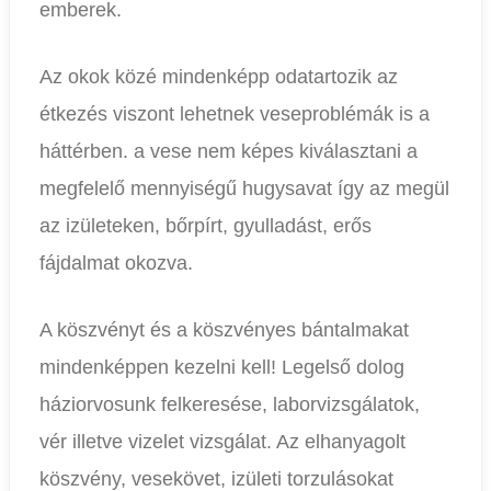
emberek.
Az okok közé mindenképp odatartozik az
étkezés viszont lehetnek veseproblémák is a
háttérben. a vese nem képes kiválasztani a
megfelelő mennyiségű hugysavat így az megül
az izületeken, bőrpírt, gyulladást, erős
fájdalmat okozva.
A köszvényt és a köszvényes bántalmakat
mindenképpen kezelni kell! Legelső dolog
háziorvosunk felkeresése, laborvizsgálatok,
vér illetve vizelet vizsgálat. Az elhanyagolt
köszvény, vesekövet, izületi torzulásokat