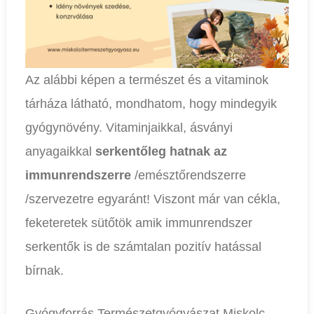
Az alábbi képen a természet és a vitaminok
tárháza látható, mondhatom, hogy mindegyik
gyógynövény. Vitaminjaikkal, ásványi
anyagaikkal
serkentőleg hatnak az
immunrendszerre
/emésztőrendszerre
/szervezetre egyaránt! Viszont már van cékla,
feketeretek sütőtök amik immunrendszer
serkentők is de számtalan pozitív hatással
bírnak.
Gyógyforrás Természetgyógyászat Miskolc