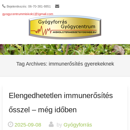
Bejelentkezés: 06-70-381-8851
gyogycentrummiskolc(@)gmail.com
Tag Archives:
immunerősítés gyerekeknek
Elengedhetetlen immunerősítés
ősszel – még időben
2025-09-08
by
Gyógyforrás