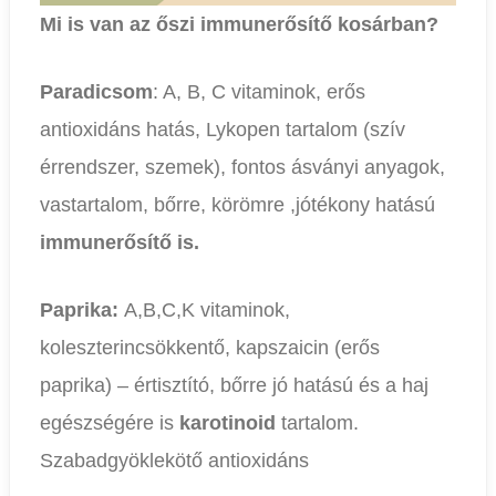
Mi is van az őszi immunerősítő kosárban?
Paradicsom
: A, B, C vitaminok, erős
antioxidáns hatás, Lykopen tartalom (szív
érrendszer, szemek), fontos ásványi anyagok,
vastartalom, bőrre, körömre ,jótékony hatású
immunerősítő is.
Paprika:
A,B,C,K vitaminok,
koleszterincsökkentő, kapszaicin (erős
paprika) – értisztító, bőrre jó hatású és a haj
egészségére is
karotinoid
tartalom.
Szabadgyöklekötő antioxidáns