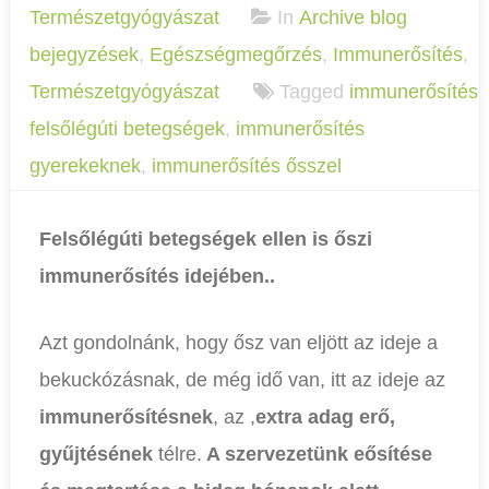
Természetgyógyászat
In
Archive blog
bejegyzések
,
Egészségmegőrzés
,
Immunerősítés
,
Természetgyógyászat
Tagged
immunerősítés
felsőlégúti betegségek
,
immunerősítés
gyerekeknek
,
immunerősítés ősszel
Felsőlégúti betegségek ellen is őszi
immunerősítés idejében..
Azt gondolnánk, hogy ősz van eljött az ideje a
bekuckózásnak, de még idő van, itt az ideje az
immunerősítésnek
, az ,
extra adag erő,
gyűjtésének
télre.
A szervezetünk eősítése