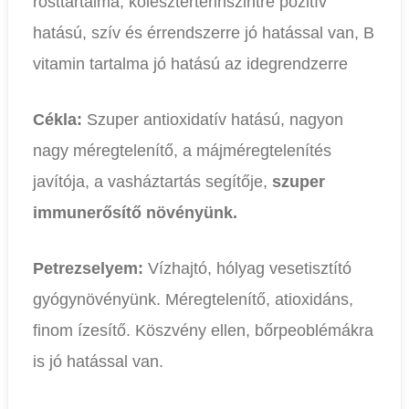
rosttartalma, koleszterterinszintre pozitív
hatású, szív és érrendszerre jó hatással van, B
vitamin tartalma jó hatású az idegrendzerre
Cékla:
Szuper antioxidatív hatású, nagyon
nagy méregtelenítő, a májméregtelenítés
javítója, a vasháztartás segítője,
szuper
immunerősítő növényünk.
Petrezselyem:
Vízhajtó, hólyag vesetisztító
gyógynövényünk. Méregtelenítő, atioxidáns,
finom ízesítő. Köszvény ellen, bőrpeoblémákra
is jó hatással van.