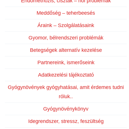
Endometriózis, ciszták – női problémák
Meddőség – teherbeesés
Áraink – Szolgálatásaink
Gyomor, bélrendszeri problémák
Betegségek alternatív kezelése
Partnereink, ismerőseink
Adatkezelési tájékoztató
Gyógynövények gyógyhatásai, amit érdemes tudni
róluk..
Gyógynövénykönyv
Idegrendszer, stressz, feszültség