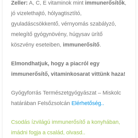
Zeller:
A, C, E vitaminok mint
immunerősítők
,
jó vizelethajtó, hólyagtisztító,
gyuladáscsökkentő, vérnyomás szabályzó,
melegítő gyógynövény, húgysav ürítő
köszvény eseteiben,
immunerősítő
.
Elmondhatjuk, hogy a piacról egy
immunerősítő, vitaminkosarat vittünk haza!
Gyógyforrás Természetgyógyászat – Miskolc
határában Felsőzsolcán
Elérhetőség..
Csodás ízvilágú immunerősítő a konyhában,
imádni fogja a család, olvasd..