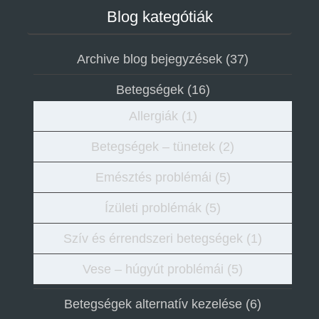
Blog kategótiák
Archive blog bejegyzések
(37)
Betegségek
(16)
Allergiák
(1)
Betegségek – tünetek
(2)
Emésztés problémái
(5)
Ízületi problémák
(5)
Szív és érrendszeri betegségek
(1)
Vese – húgyút problémái
(5)
Betegségek alternatív kezelése
(6)