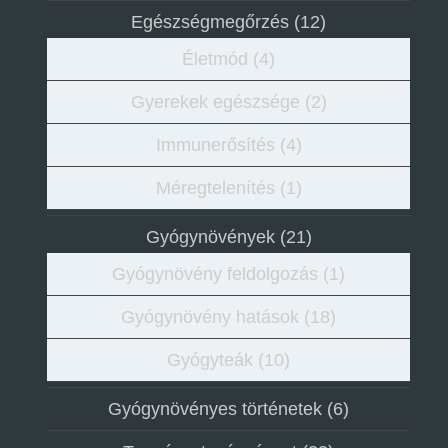
Egészségmegőrzés
(12)
Életmód
(4)
Gyerekek egészsége
(2)
Immunerősítés
(4)
Méregtelenítés
(1)
Gyógynövények
(21)
Gyógynövény feldolgozás
(1)
Gyógynövény hatások
(18)
Gyógyteák
(10)
Gyógynövényes történetek
(6)