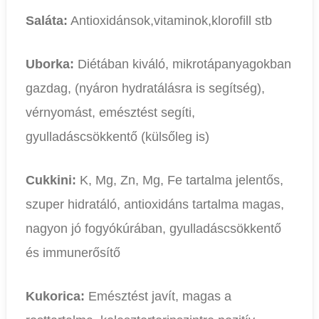
Saláta:
Antioxidánsok,vitaminok,klorofill stb
Uborka:
Diétában kiváló, mikrotápanyagokban
gazdag, (nyáron hydratálásra is segítség),
vérnyomást, emésztést segíti,
gyulladáscsökkentő (külsőleg is)
Cukkini:
K, Mg, Zn, Mg, Fe tartalma jelentős,
szuper hidratáló, antioxidáns tartalma magas,
nagyon jó fogyókúrában, gyulladáscsökkentő
és immunerősítő
Kukorica:
Emésztést javít, magas a