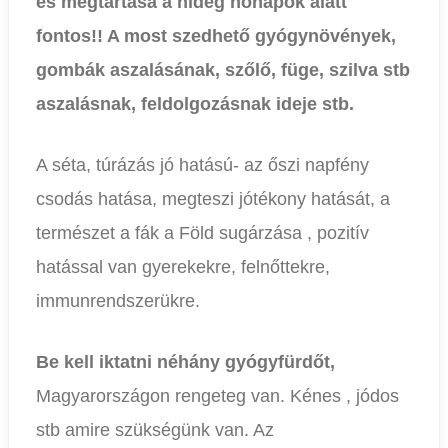
és megtartása a hideg hónapok alatt
fontos!! A most szedhető gyógynövények,
gombák aszalásának, szőlő, füge, szilva stb
aszalásnak, feldolgozásnak ideje stb.
A séta, túrázás jó hatású- az őszi napfény
csodás hatása, megteszi jótékony hatását, a
természet a fák a Föld sugárzása , pozitív
hatással van gyerekekre, felnőttekre,
immunrendszerükre.
Be kell iktatni néhány gyógyfürdőt,
Magyarországon rengeteg van. Kénes , jódos
stb amire szükségünk van. Az