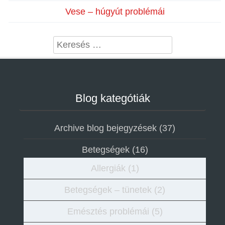
Vese – húgyút problémái
Search
Blog kategótiák
Archive blog bejegyzések
(37)
Betegségek
(16)
Allergiák
(1)
Betegségek – tünetek
(2)
Emésztés problémái
(5)