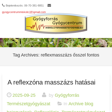
Bejelentkezés: 06-70-381-8851
gyogycentrummiskolc(@)gmail.com
Tag Archives:
reflexmasszázs ősszel fontos
A reflexzóna masszázs hatásai
2025-09-25
by
Gyógyforrás
Természetgyógyászat
In
Archive blog