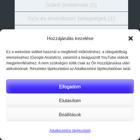
Ízületi problémák
(5)
Szív és érrendszeri betegségek
(1)
Vese – húgyút problémái
(5)
Hozzájárulás kezelése
Betegségek alternatív kezelése
(6)
Ez a weboldal sütiket használ a megfelelő működéshez, a látogatottság
elemzéséhez (Google Analytics), valamint a beágyazott YouTube videók
Egészségmegőrzés
(12)
megjelenítéséhez. A nem szükséges sütik csak az Ön hozzájárulása után
aktiválódnak. Részletes tájékoztatást az Adatkezelési tájékoztatóban talál.
Életmód
(4)
Gyerekek egészsége
(2)
Elfogadom
Immunerősítés
(4)
Elutasítom
Méregtelenítés
(1)
Beállítások
Gyógynövények
(21)
Adatkezelési tájékoztató
Gyógynövény feldolgozás
(1)