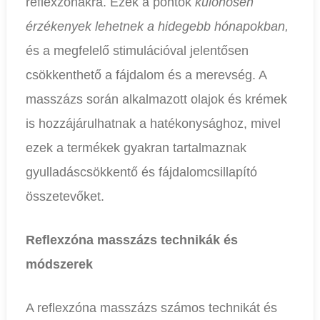
reflexzónákra. Ezek a pontok
különösen
érzékenyek lehetnek a hidegebb hónapokban,
és a megfelelő stimulációval jelentősen
csökkenthető a fájdalom és a merevség. A
masszázs során alkalmazott olajok és krémek
is hozzájárulhatnak a hatékonysághoz, mivel
ezek a termékek gyakran tartalmaznak
gyulladáscsökkentő és fájdalomcsillapító
összetevőket.
Reflexzóna masszázs technikák és
módszerek
A reflexzóna masszázs számos technikát és