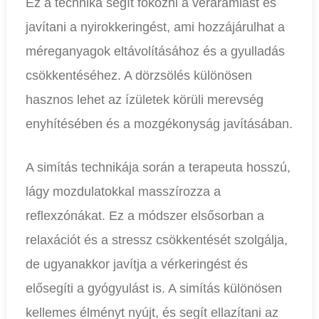
Ez a technika segít fokozni a véráramlást és
javítani a nyirokkeringést, ami hozzájárulhat a
méreganyagok eltávolításához és a gyulladás
csökkentéséhez. A dörzsölés különösen
hasznos lehet az ízületek körüli merevség
enyhítésében és a mozgékonyság javításában.
A simítás technikája során a terapeuta hosszú,
lágy mozdulatokkal masszírozza a
reflexzónákat. Ez a módszer elsősorban a
relaxációt és a stressz csökkentését szolgálja,
de ugyanakkor javítja a vérkeringést és
elősegíti a gyógyulást is. A simítás különösen
kellemes élményt nyújt, és segít ellazítani az