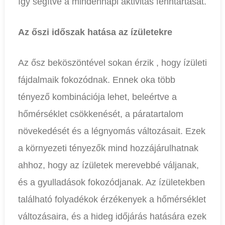
így segítve a mindennapi aktivitás fenntartását.
Az őszi időszak hatása az ízületekre
Az ősz beköszöntével sokan érzik , hogy ízületi
fájdalmaik fokozódnak. Ennek oka több
tényező kombinációja lehet, beleértve a
hőmérséklet csökkenését, a páratartalom
növekedését és a légnyomás változásait. Ezek
a környezeti tényezők mind hozzájárulhatnak
ahhoz, hogy az ízületek merevebbé váljanak,
és a gyulladások fokozódjanak. Az ízületekben
található folyadékok érzékenyek a hőmérséklet
változásaira, és a hideg időjárás hatására ezek