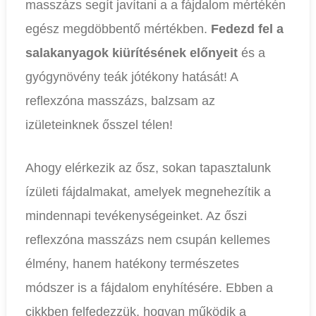
masszázs segít javítani a a fájdalom mértékén
egész megdöbbentő mértékben.
Fedezd fel a
salakanyagok kiürítésének előnyeit
és a
gyógynövény teák jótékony hatását! A
reflexzóna masszázs, balzsam az
izületeinknek ősszel télen!
Ahogy elérkezik az ősz, sokan tapasztalunk
ízületi fájdalmakat, amelyek megnehezítik a
mindennapi tevékenységeinket. Az őszi
reflexzóna masszázs nem csupán kellemes
élmény, hanem hatékony természetes
módszer is a fájdalom enyhítésére. Ebben a
cikkben felfedezzük, hogyan működik a