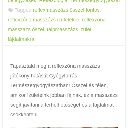
bejegyzések
,
Reflexológia
,
Természetgyógyászat
Tagged
reflexmasszázs ősszel fontos
,
reflexzóna masszázs izületekre
,
reflexzóna
masszázs őszel
,
talpmasszázs izületi
fájdalmakra
Tapasztald meg a reflexzóna masszázs
jótékony hatását Gyógyforrás
Természetgyógyászatban! Ősszel és télen,
amikor ízületeink jobban fájnak, ez a masszázs
segít javítani a terhelhetőséget és a fájdalmat
csökkenteni.