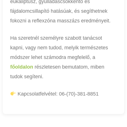
eukaliptusz, gyulladáscsökkentő és
fájdalomcsillapító hatásúak, és segíthetnek
fokozni a reflexzóna masszázs eredményeit.
Ha szeretnél személyre szabott tanácsot
kapni, vagy nem tudod, melyik természetes
módszer lehet számodra megfelelő, a
főoldalon
részletesen bemutatom, miben
tudok segíteni.
Kapcsolatfelvétel: 06-(70)-381-8851