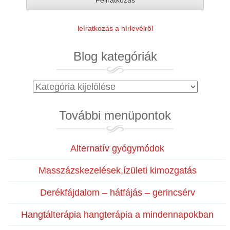
leíratkozás a hírlevélről
Blog kategóriák
Blog
kategóriák
További menüpontok
Alternatív gyógymódok
Masszázskezelések,ízületi kimozgatás
Derékfájdalom – hátfájás – gerincsérv
Hangtálterápia hangterápia a mindennapokban