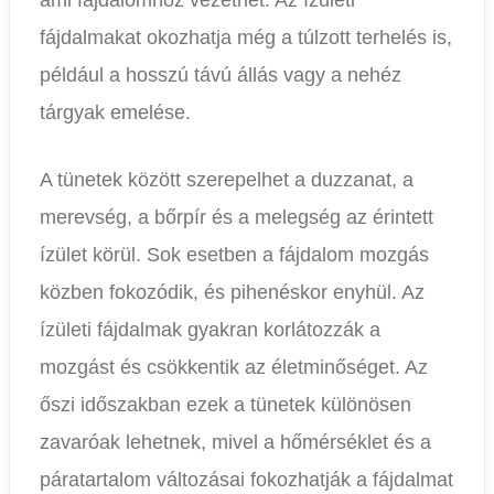
ami fájdalomhoz vezethet. Az ízületi
fájdalmakat okozhatja még a túlzott terhelés is,
például a hosszú távú állás vagy a nehéz
tárgyak emelése.
A tünetek között szerepelhet a duzzanat, a
merevség, a bőrpír és a melegség az érintett
ízület körül. Sok esetben a fájdalom mozgás
közben fokozódik, és pihenéskor enyhül. Az
ízületi fájdalmak gyakran korlátozzák a
mozgást és csökkentik az életminőséget. Az
őszi időszakban ezek a tünetek különösen
zavaróak lehetnek, mivel a hőmérséklet és a
páratartalom változásai fokozhatják a fájdalmat