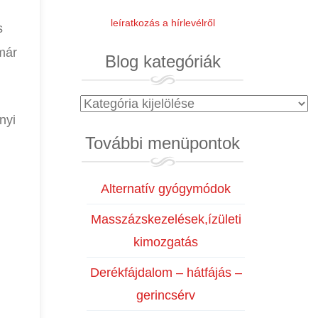
leíratkozás a hírlevélről
s
már
Blog kategóriák
Blog
nyi
kategóriák
További menüpontok
Alternatív gyógymódok
Masszázskezelések,ízületi
kimozgatás
Derékfájdalom – hátfájás –
gerincsérv