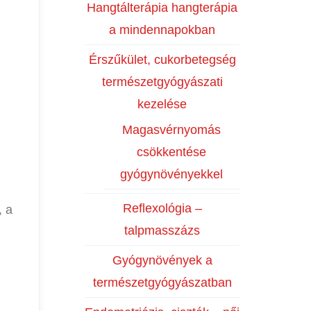
Hangtálterápia hangterápia
a mindennapokban
Érszűkület, cukorbetegség
természetgyógyászati
kezelése
Magasvérnyomás
csökkentése
gyógynövényekkel
Reflexológia –
, a
talpmasszázs
Gyógynövények a
természetgyógyászatban