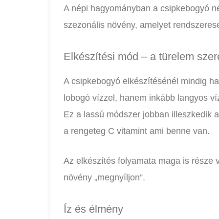
A népi hagyományban a csipkebogyó ne
szezonális növény, amelyet rendszerese
Elkészítési mód – a türelem sze
A csipkebogyó elkészítésénél mindig h
lobogó vízzel, hanem inkább langyos ví
Ez a lassú módszer jobban illeszkedik a
a rengeteg C vitamint ami benne van.
Az elkészítés folyamata maga is része vo
növény „megnyíljon”.
Íz és élmény