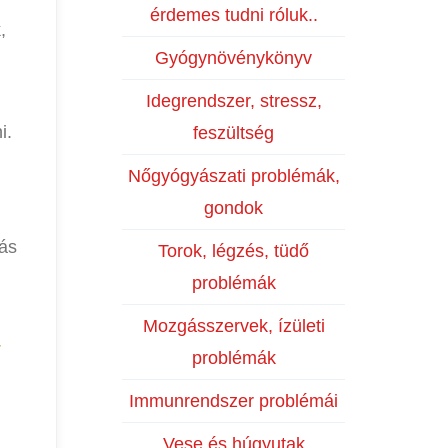
érdemes tudni róluk..
,
Gyógynövénykönyv
Idegrendszer, stressz,
i.
feszültség
Nőgyógyászati problémák,
gondok
lás
Torok, légzés, tüdő
problémák
Mozgásszervek, ízületi
r
problémák
Immunrendszer problémái
Vese és húgyutak