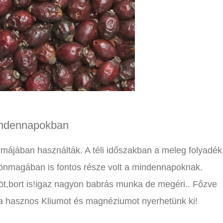
indennapokban
rmájában használták. A téli időszakban a meleg folyadék
g önmagában is fontos része volt a mindennapoknak.
rpöt,bort is!igaz nagyon babrás munka de megéri.. Főzve
a hasznos Kliumot és magnéziumot nyerhetünk ki!