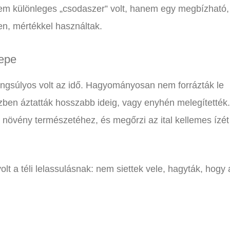
m különleges „csodaszer” volt, hanem egy megbízható,
n, mértékkel használtak.
repe
angsúlyos volt az idő. Hagyományosan nem forrázták le
zben áztatták hosszabb ideig, vagy enyhén melegítették.
 növény természetéhez, és megőrzi az ital kellemes ízét
lt a téli lelassulásnak: nem siettek vele, hagyták, hogy 