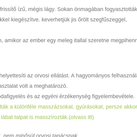
frissítő ízű, mégis lágy. Sokan önmagában fogyasztották
kel kiegészítve. keverhetjük jis őrölt szegfűszeggel,
n, amikor az ember egy meleg itallal szeretne megpihenn
lyettesíti az orvosi ellátást. A hagyományos felhaszná
asztalat volt a meghatározó.
 odafigyelés és az egyéni érzékenység figyelembevétele.
ák a különféle masszázsokat, gyúrásokat, persze akko
bat talpat is masszírozták.(olvass itt)
lt, nem minősül orvosi tanácsnak.