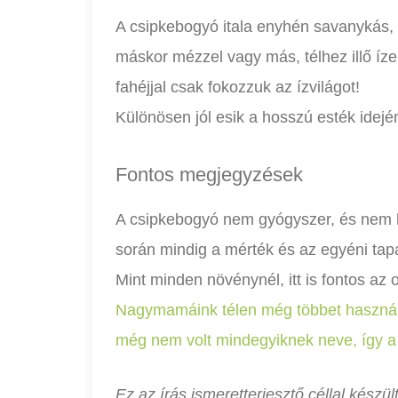
A csipkebogyó itala enyhén savanykás, 
máskor mézzel vagy más, télhez illő ízek
fahéjjal csak fokozzuk az ízvilágot!
Különösen jól esik a hosszú esték idejé
Fontos megjegyzések
A csipkebogyó nem gyógyszer, és nem he
során mindig a mérték és az egyéni tap
Mint minden növénynél, itt is fontos az
Nagymamáink télen még többet használt
még nem volt mindegyiknek neve, így a lá
Ez az írás ismeretterjesztő céllal készü