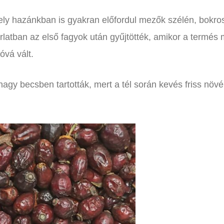
ly hazánkban is gyakran előfordul mezők szélén, bokro
rlatban az első fagyok után gyűjtötték, amikor a termés 
óvá vált.
gy becsben tartották, mert a tél során kevés friss növé