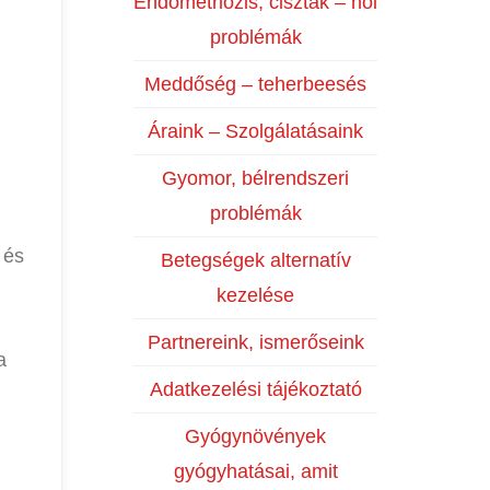
Endometriózis, ciszták – női
problémák
Meddőség – teherbeesés
Áraink – Szolgálatásaink
Gyomor, bélrendszeri
problémák
 és
Betegségek alternatív
kezelése
Partnereink, ismerőseink
a
Adatkezelési tájékoztató
Gyógynövények
gyógyhatásai, amit