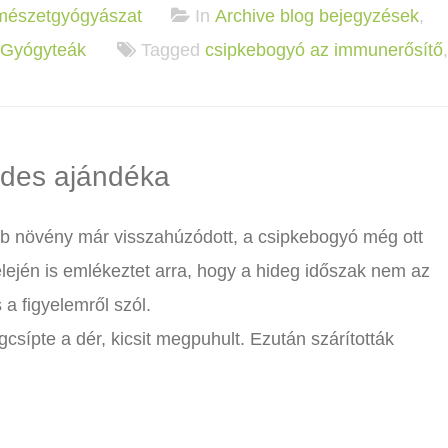
mészetgyógyászat
In
Archive blog bejegyzések
,
Gyógyteák
Tagged
csipkebogyó az immunerősítő
ndes ajándéka
öbb növény már visszahúzódott, a csipkebogyó még ott
lején is emlékeztet arra, hogy a hideg időszak nem az
a figyelemről szól.
sípte a dér, kicsit megpuhult. Ezután szárították