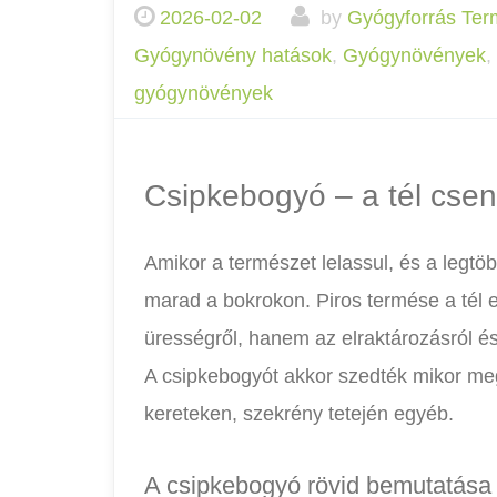
2026-02-02
by
Gyógyforrás Ter
Gyógynövény hatások
,
Gyógynövények
,
gyógynövények
Csipkebogyó – a tél cse
Amikor a természet lelassul, és a legt
marad a bokrokon. Piros termése a tél e
ürességről, hanem az elraktározásról és 
A csipkebogyót akkor szedték mikor megc
kereteken, szekrény tetején egyéb.
A csipkebogyó rövid bemutatása