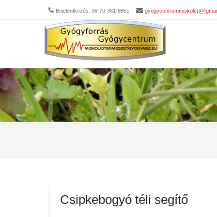
Bejelentkezés: 06-70-381-8851
gyogycentrummiskolc(@)gmai
Csipkebogyó téli segítő