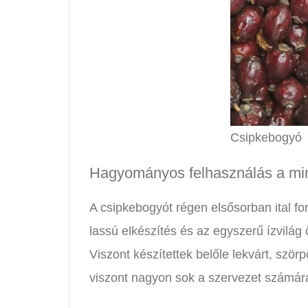
Csipkebogyó
Hagyományos felhasználás a m
A csipkebogyót régen elsősorban ital fo
lassú elkészítés és az egyszerű ízvilá
Viszont készítettek belőle lekvárt, szö
viszont nagyon sok a szervezet számár